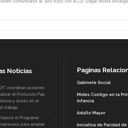
pueden comunicarse al: 500-6210 con el Lic. Edgar Rivera encarg
Paginas Relacio
as Noticias
Gabinete Social
OIT coordinan acciones
alizar el Protocolo País
Mides Contigo en la Pr
Infancia
lencia y acoso en el
l trabajo
Adulto Mayor
rtalece el Programa
Empresario para ampliar
Iniciativa de Paridad d