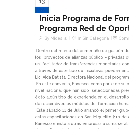
13
Jul
Inicia Programa de Fo
Programa Red de Opor
By
Mides_ai
In Sin Categoría
Com
Dentro del marco del primer año de gestión de
los proyectos de alianzas público – privadas 
un facilitador de transferencias monetarias con
a través de este tipo de iniciativas, puedan enc
Lic. Aida Batista, Directora Nacional del program
En este convenio, Banesco, como parte de su pr
nivel nacional que han sido seleccionadas pr
éxito algún tipo de experiencia en el desarrol
de recibir diversos módulos de formación human
Este sábado 11 de Julio arrancó el primer gru
estas capacitaciones en San Miguelito (1ro de
Banesco e insta a otras empresas a sumarse al 