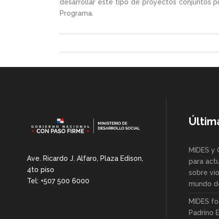
desarrollar este tipo de proyectos conjuntos 
Programa.
Últim
MIDES y 
Ave. Ricardo J. Alfaro, Plaza Edison,
para actu
4to piso
sobre vio
Tel: +507 500 6000
mundo de
MIDES fo
Padrino 