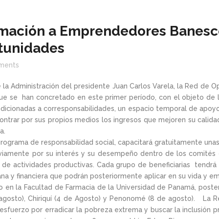
rmación a Emprendedores Banesco 
tunidades
ments
 la Administración del presidente Juan Carlos Varela, la Red de 
que se han concretado en este primer período, con el objeto de
dicionadas a corresponsabilidades, un espacio temporal de apoyo 
ontrar por sus propios medios los ingresos que mejoren su calidad
a.
ograma de responsabilidad social, capacitará gratuitamente unas
eviamente por su interés y su desempeño dentro de los comités 
lo de actividades productivas. Cada grupo de beneficiarias tendr
a y financiera que podrán posteriormente aplicar en su vida y e
po en la Facultad de Farmacia de la Universidad de Panamá, poste
 agosto), Chiriquí (4 de Agosto) y Penonomé (8 de agosto). La R
esfuerzo por erradicar la pobreza extrema y buscar la inclusión 