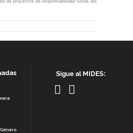
ado de proyectos de Responsabilidad Social del
nadas
Sigue al MIDES:
imera
e Género