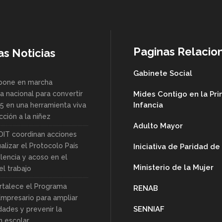
Paginas Relacio
as Noticias
Gabinete Social
pone en marcha
a nacional para convertir
Mides Contigo en la Pr
Infancia
85 en una herramienta viva
ción a la niñez
Adulto Mayor
OIT coordinan acciones
alizar el Protocolo País
Iniciativa de Paridad d
lencia y acoso en el
Ministerio de la Mujer
l trabajo
rtalece el Programa
RENAB
Empresario para ampliar
SENNIAF
dades y prevenir la
n escolar