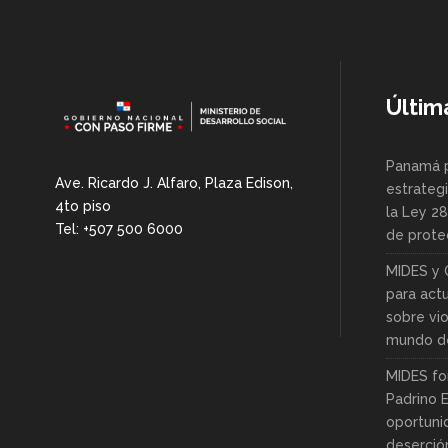
Últim
Panamá 
Ave. Ricardo J. Alfaro, Plaza Edison,
estrategi
4to piso
la Ley 2
Tel: +507 500 6000
de protec
MIDES y 
para actu
sobre vio
mundo de
MIDES fo
Padrino 
oportuni
deserció