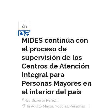
Mayores en el
interior del
25
país
Jul
MIDES continúa con
el proceso de
supervisión de los
Centros de Atención
Integral para
Personas Mayores en
el interior del país
By
Gilberto Perez
In
Adulto Mayor
,
Noticias
,
Personas