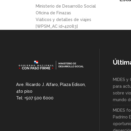
Ministerio de Desarrollo Social
Oficina de Finazas
Viáticos y detalles de viajes
[WPSM_AC id=42083]
Últim
MIDES y 
Ave. Ricardo J. Alfaro, Plaza Edison,
para actu
4to piso
sobre vio
Tel: +507 500 6000
mundo de
MIDES fo
Padrino 
oportuni
deserció