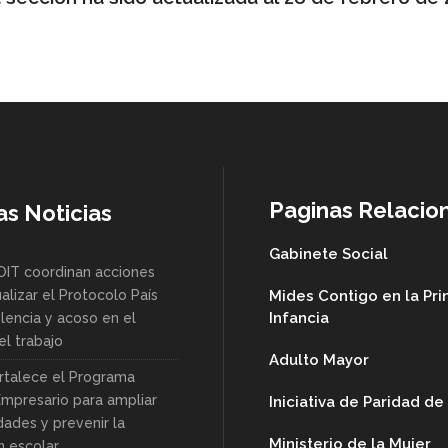
Paginas Relacio
as Noticias
Gabinete Social
OIT coordinan acciones
alizar el Protocolo País
Mides Contigo en la Pr
Infancia
lencia y acoso en el
l trabajo
Adulto Mayor
rtalece el Programa
Empresario para ampliar
Iniciativa de Paridad d
dades y prevenir la
Ministerio de la Mujer
n escolar