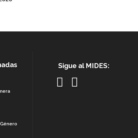
nadas
Sigue al MIDES:
imera
e Género