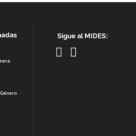
nadas
Sigue al MIDES:
imera
e Género