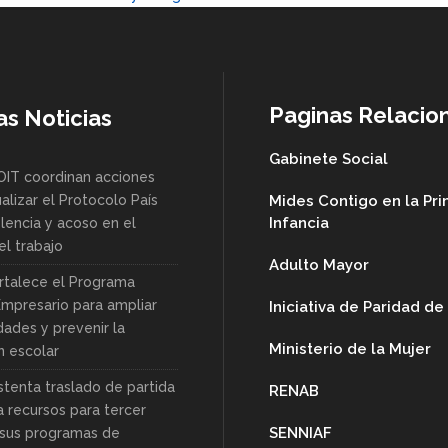
Paginas Relacio
as Noticias
Gabinete Social
OIT coordinan acciones
alizar el Protocolo País
Mides Contigo en la Pr
Infancia
lencia y acoso en el
l trabajo
Adulto Mayor
rtalece el Programa
Empresario para ampliar
Iniciativa de Paridad d
dades y prevenir la
Ministerio de la Mujer
n escolar
stenta traslado de partida
RENAB
a recursos para tercer
SENNIAF
sus programas de