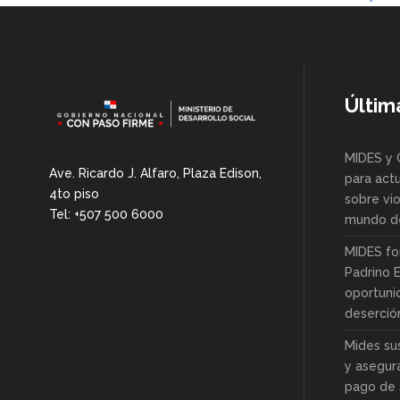
Últim
MIDES y 
Ave. Ricardo J. Alfaro, Plaza Edison,
para actu
4to piso
sobre vio
Tel: +507 500 6000
mundo de
MIDES fo
Padrino 
oportuni
deserció
Mides su
y asegur
pago de 