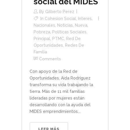
social del MIDES
By
Gilberto Perez
In
Cohesion Social
,
Interes
,
Nacionales
,
Noticias
,
Nueva
,
Pobreza
,
Políticas Sociales
,
Principal
,
PTMC
,
Red De
Oportunidades
,
Redes De
Familia
Comments
Con apoyo de la Red de
Oportunidades, Aida Rodríguez
transforma su vida trabajando la
tierra. Más de 11 mil familias
lideradas por mujeres están
desarrollando con la ayuda del
MIDES emprendimientos...
LEER MÁS