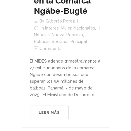
en la Comarca
Ngäbe-Buglé
By
Gilberto Perez
In
Interes
,
Mujer
,
Nacionales
,
Noticias
,
Nueva
,
Pobreza
,
Políticas Sociales
,
Principal
Comments
El MIDES atiende trimestralmente a
27 mil ciudadanos de la comarca
Ngäbe con desembolsos que
superan los 5.5 millones de
balboas. Panamá, 7 de mayo de
2025. El Ministerio de Desarrollo...
LEER MÁS