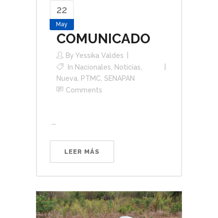
22
May
COMUNICADO
By
Yessika Valdes
In
Nacionales
,
Noticias
,
Nueva
,
PTMC
,
SENAPAN
Comments
...
LEER MÁS