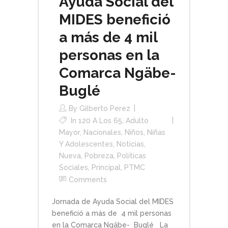
Ayuda Social del
MIDES benefició
a más de 4 mil
personas en la
Comarca Ngäbe-
Buglé
By
Gilberto Perez
In
120 A Los 65
,
Adulto
Mayor
,
Nacionales
,
Niños, Niñas
Y Adolescentes
,
Noticias
,
Nueva
,
Pobreza
,
Políticas
Sociales
,
Principal
,
PTMC
Comments
Jornada de Ayuda Social del MIDES
benefició a más de 4 mil personas
en la Comarca Ngäbe- Buglé La