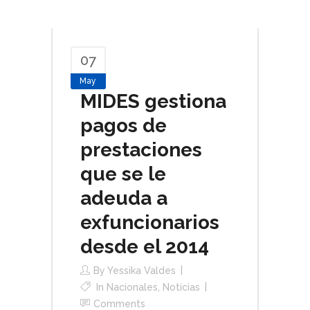
07
May
MIDES gestiona
pagos de
prestaciones
que se le
adeuda a
exfuncionarios
desde el 2014
By
Yessika Valdes
In
Nacionales
,
Noticias
Comments