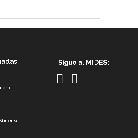
nadas
Sigue al MIDES:
imera
e Género