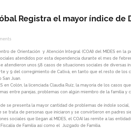
óbal Registra el mayor índice de
ments
ntro de Orientación y Atención Integral (COAI) del MIDES en la pr
ociales atendidos por esta dependencia durante el mes de febrer
 atendieron unos 58 casos de situaciones sociales de diversas ín
rte y 9 del corregimiento de Cativá, en tanto que el resto de los 
o San Juan.
S en Colón, la licenciada Claudia Ruíz, la mayoría de los casos q
emas entre parejas, problemas con algún miembro de la familia y c
de se presenta la mayor cantidad de problemas de índole social, 
 se trata de personas que iniciaron y se convirtieron en padres s
ciones sociales que llegan al MIDES, el COAI las remite a las enti
 Fiscalía de Familia así como el Juzgado de Familia.