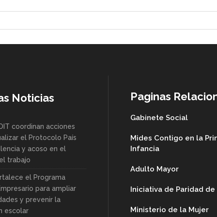
Paginas Relacio
as Noticias
Gabinete Social
OIT coordinan acciones
alizar el Protocolo País
Mides Contigo en la Pr
Infancia
lencia y acoso en el
l trabajo
Adulto Mayor
rtalece el Programa
Empresario para ampliar
Iniciativa de Paridad d
dades y prevenir la
Ministerio de la Mujer
n escolar