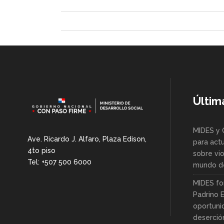
Últim
MIDES y 
Ave. Ricardo J. Alfaro, Plaza Edison,
para actu
4to piso
sobre vio
Tel: +507 500 6000
mundo de
MIDES fo
Padrino 
oportuni
deserció