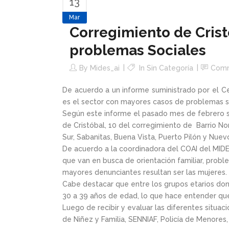
13
Mar
Corregimiento de Crist
problemas Sociales
By
Mides_ai
In Sin Categoría
Com
De acuerdo a un informe suministrado por el Ce
es el sector con mayores casos de problemas s
Según este informe el pasado mes de febrero se
de Cristóbal, 10 del corregimiento de Barrio No
Sur, Sabanitas, Buena Vista, Puerto Pilón y Nuev
De acuerdo a la coordinadora del COAI del MIDE
que van en busca de orientación familiar, probl
mayores denunciantes resultan ser las mujeres.
Cabe destacar que entre los grupos etarios don
30 a 39 años de edad, lo que hace entender que
Luego de recibir y evaluar las diferentes situa
de Niñez y Familia, SENNIAF, Policía de Menores,