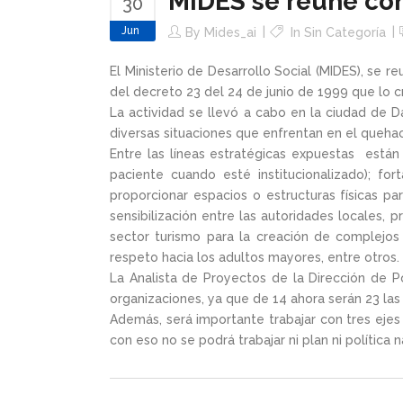
MIDES se reúne c
30
Jun
By
Mides_ai
In Sin Categoría
El Ministerio de Desarrollo Social (MIDES), se 
del decreto 23 del 24 de junio de 1999 que lo c
La actividad se llevó a cabo en la ciudad de Da
diversas situaciones que enfrentan en el quehac
Entre las líneas estratégicas expuestas están
paciente cuando esté institucionalizado); for
proporcionar espacios o estructuras físicas p
sensibilización entre las autoridades locales,
sector turismo para la creación de complejos
respeto hacia los adultos mayores, entre otros.
La Analista de Proyectos de la Dirección de Po
organizaciones, ya que de 14 ahora serán 23 la
Además, será importante trabajar con tres ejes
con eso no se podrá trabajar ni plan ni política 