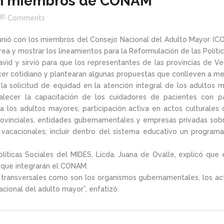
on miembros de CONAM
Comments
reunió con los miembros del Consejo Nacional del Adulto Mayor (CON
rea y mostrar los lineamientos para la Reformulación de las Políti
vid y sirvió para que los representantes de las provincias de Ve
er cotidiano y plantearan algunas propuestas que conlleven a mej
 la solicitud de equidad en la atención integral de los adultos 
talecer la capacitación de los cuidadores de pacientes con pat
ara los adultos mayores; participación activa en actos cultura
 provinciales, entidades gubernamentales y empresas privadas sob
 vacacionales; incluir dentro del sistema educativo un program
líticas Sociales del MIDES, Licda. Juana de Ovalle, explicó que
s que integrarán el CONAM.
 transversales como son los organismos gubernamentales, los actor
nacional del adulto mayor”, enfatizó.