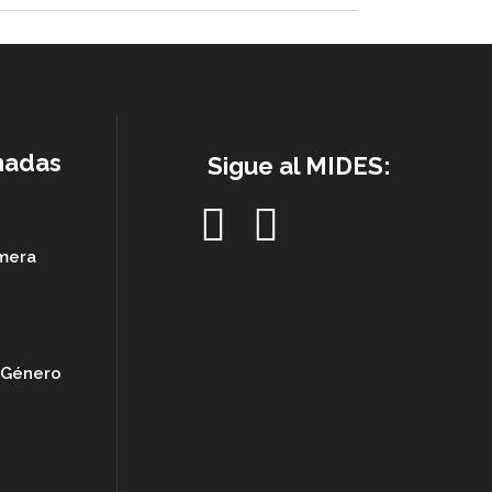
nadas
Sigue al MIDES:
imera
e Género