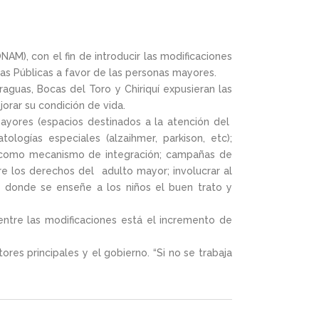
AM), con el fin de introducir las modificaciones
cas Públicas a favor de las personas mayores.
raguas, Bocas del Toro y Chiriquí expusieran las
orar su condición de vida.
mayores (espacios destinados a la atención del
ologías especiales (alzaihmer, parkison, etc);
les como mecanismo de integración; campañas de
re los derechos del adulto mayor; involucrar al
a donde se enseñe a los niños el buen trato y
 entre las modificaciones está el incremento de
es principales y el gobierno. “Si no se trabaja