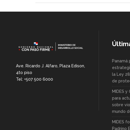
Últim
Panamá 
Ave. Ricardo J. Alfaro, Plaza Edison,
estrategi
4to piso
la Ley 2
Tel: +507 500 6000
de protec
MIDES y 
para actu
sobre vio
mundo de
MIDES fo
Padrino 