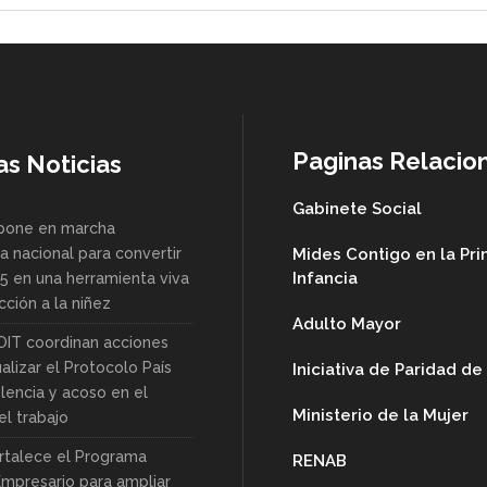
Paginas Relacio
as Noticias
Gabinete Social
pone en marcha
a nacional para convertir
Mides Contigo en la Pr
Infancia
85 en una herramienta viva
ción a la niñez
Adulto Mayor
OIT coordinan acciones
alizar el Protocolo País
Iniciativa de Paridad d
lencia y acoso en el
Ministerio de la Mujer
l trabajo
rtalece el Programa
RENAB
Empresario para ampliar