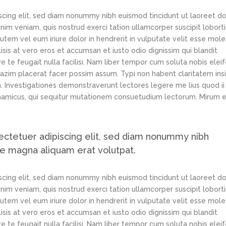
scing elit, sed diam nonummy nibh euismod tincidunt ut laoreet d
im veniam, quis nostrud exerci tation ullamcorper suscipit loborti
tem vel eum iriure dolor in hendrerit in vulputate velit esse mole
lisis at vero eros et accumsan et iusto odio dignissim qui blandit
e te feugait nulla facilisi. Nam liber tempor cum soluta nobis elei
azim placerat facer possim assum. Typi non habent claritatem ins
em. Investigationes demonstraverunt lectores legere me lius quod ii
ynamicus, qui sequitur mutationem consuetudium lectorum. Mirum e
ectetuer adipiscing elit, sed diam nonummy nibh
re magna aliquam erat volutpat.
scing elit, sed diam nonummy nibh euismod tincidunt ut laoreet d
im veniam, quis nostrud exerci tation ullamcorper suscipit loborti
tem vel eum iriure dolor in hendrerit in vulputate velit esse mole
lisis at vero eros et accumsan et iusto odio dignissim qui blandit
e te feugait nulla facilisi. Nam liber tempor cum soluta nobis elei