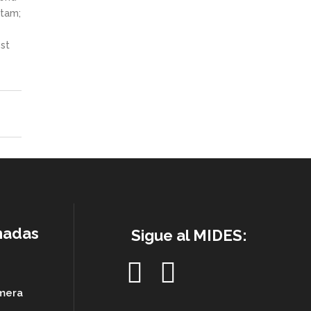
itam;
st
nadas
Sigue al MIDES:
imera