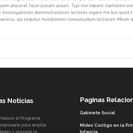
azim placerat facer possim assum. Typi non habent claritatem ins
em. Investigationes demonstraverunt lectores legere me lius quod ii
ynamicus, qui sequitur mutationem consuetudium lectorum. Mirum e
Paginas Relacio
as Noticias
Gabinete Social
rtalece el Programa
Empresario para ampliar
Mides Contigo en la Pr
Infancia
dades y prevenir la