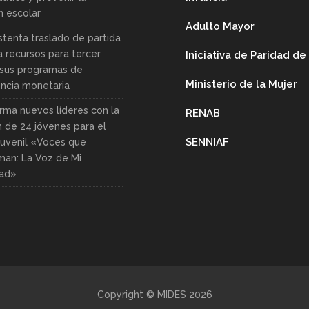
n escolar
Adulto Mayor
stenta traslado de partida
a recursos para tercer
Iniciativa de Paridad d
sus programas de
Ministerio de la Mujer
encia monetaria
rma nuevos líderes con la
RENAB
n de 24 jóvenes para el
SENNIAF
uvenil «Voces que
man: La Voz de Mi
ad»
Copyright © MIDES 2026