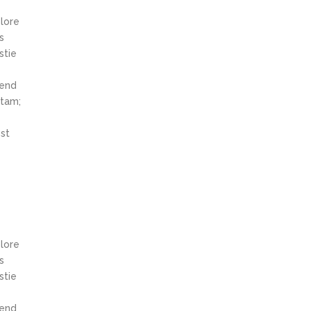
olore
s
stie
fend
itam;
st
olore
s
stie
fend