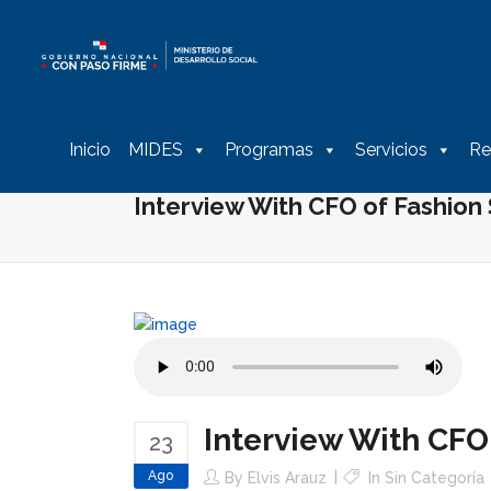
Inicio
MIDES
Programas
Servicios
Re
Interview With CFO of Fashion
Interview With CFO
23
Ago
By
Elvis Arauz
In
Sin Categoría