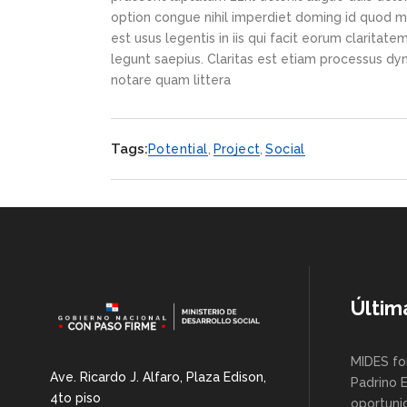
option congue nihil imperdiet doming id quod m
est usus legentis in iis qui facit eorum claritat
legunt saepius. Claritas est etiam processus d
notare quam littera
Tags:
Potential
,
Project
,
Social
Últim
MIDES fo
Ave. Ricardo J. Alfaro, Plaza Edison,
Padrino 
4to piso
oportuni