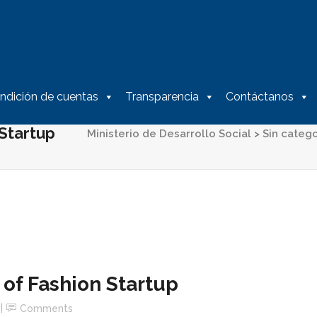
ndición de cuentas
Transparencia
Contáctanos
 Startup
Ministerio de Desarrollo Social
>
Sin catego
 of Fashion Startup
Comments