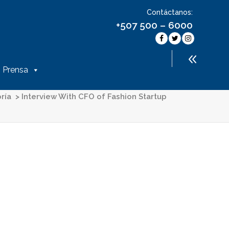
Contáctanos:
+507 500 – 6000
Prensa
ría
>
Interview With CFO of Fashion Startup