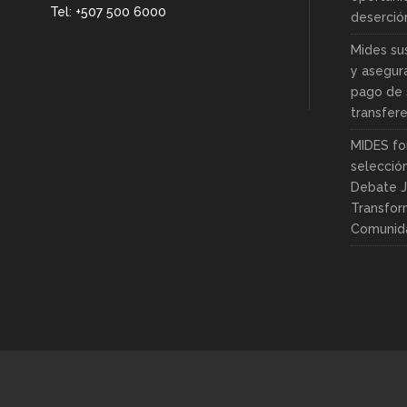
Tel: +507 500 6000
deserció
Mides su
y asegur
pago de 
transfer
MIDES fo
selecció
Debate J
Transfor
Comunid