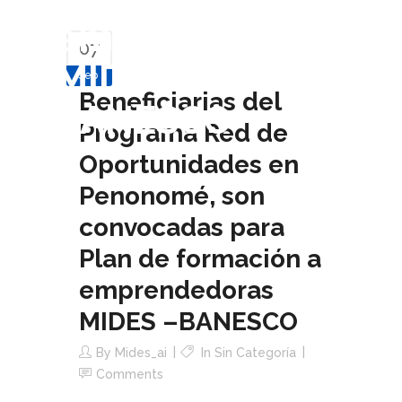
emprendedoras
07
MIDES –
Sep
Beneficiarias del
BANESCO
Programa Red de
Oportunidades en
Penonomé, son
convocadas para
Plan de formación a
emprendedoras
MIDES –BANESCO
By
Mides_ai
In Sin Categoría
Comments