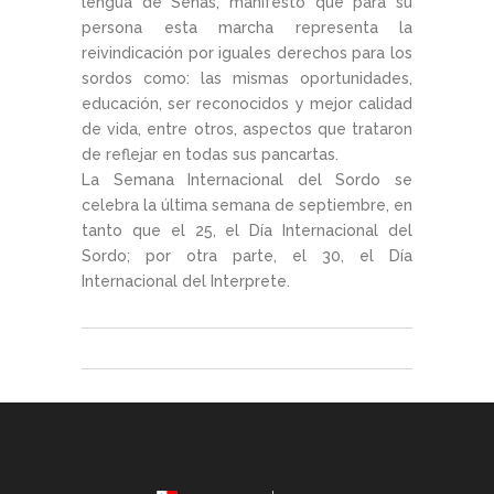
lengua de Señas, manifestó que para su
persona esta marcha representa la
reivindicación por iguales derechos para los
sordos como: las mismas oportunidades,
educación, ser reconocidos y mejor calidad
de vida, entre otros, aspectos que trataron
de reflejar en todas sus pancartas.
La Semana Internacional del Sordo se
celebra la última semana de septiembre, en
tanto que el 25, el Día Internacional del
Sordo; por otra parte, el 30, el Día
Internacional del Interprete.