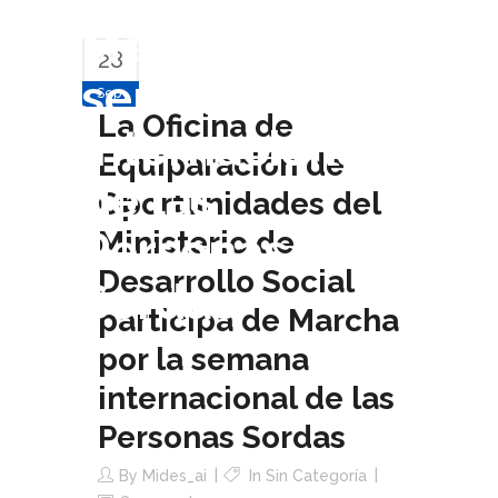
Marcha por la
28
semana
Sep
La Oficina de
internacional
Equiparación de
de las
Oportunidades del
Personas
Ministerio de
Desarrollo Social
Sordas
participa de Marcha
por la semana
internacional de las
Personas Sordas
By
Mides_ai
In Sin Categoría