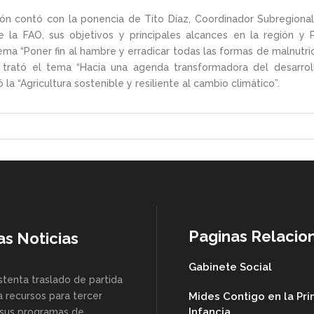
derón contó con la ponencia de Tito Díaz, Coordinador Subregio
la FAO, sus objetivos y principales alcances en la región y P
ema “Poner fin al hambre y erradicar todas las formas de malnutri
trató el tema “Hacia una agenda transformadora del desarrollo 
a “Agricultura sostenible y resiliente al cambio climático”.
Paginas Relacio
as Noticias
Gabinete Social
stenta traslado de partida
a recursos para tercer
Mides Contigo en la Pr
Infancia
sus programas de