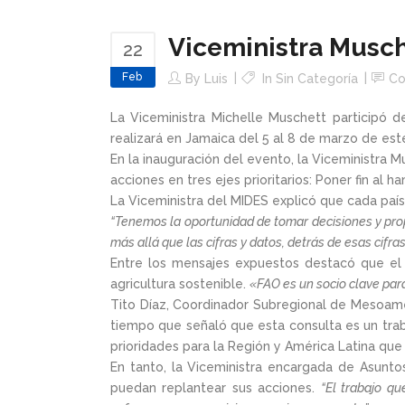
Viceministra Musch
22
Feb
By
Luis
In Sin Categoría
C
La Viceministra Michelle Muschett participó d
realizará en Jamaica del 5 al 8 de marzo de est
En la inauguración del evento, la Viceministra 
acciones en tres ejes prioritarios: Poner fin al h
La Viceministra del MIDES explicó que cada paí
“Tenemos la oportunidad de tomar decisiones y prop
más allá que las cifras y datos, detrás de esas cifr
Entre los mensajes expuestos destacó que el 
agricultura sostenible.
«FAO es un socio clave para
Tito Díaz, Coordinador Subregional de Mesoamé
tiempo que señaló que esta consulta es un traba
prioridades para la Región y América Latina qu
En tanto, la Viceministra encargada de Asunto
puedan replantear sus acciones.
“El trabajo q