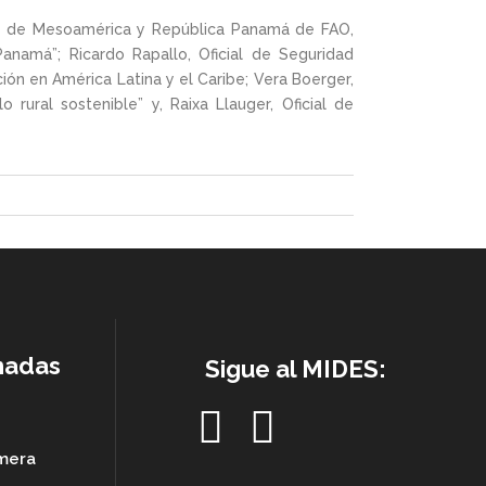
nal de Mesoamérica y República Panamá de FAO,
anamá”; Ricardo Rapallo, Oficial de Seguridad
ción en América Latina y el Caribe; Vera Boerger,
rural sostenible” y, Raixa Llauger, Oficial de
nadas
Sigue al MIDES:
imera