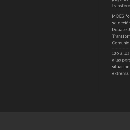
transfer
MIDES fo
selecció
Debate J
Transfor
Comunid
120 a lo
a las pe
situació
extrema