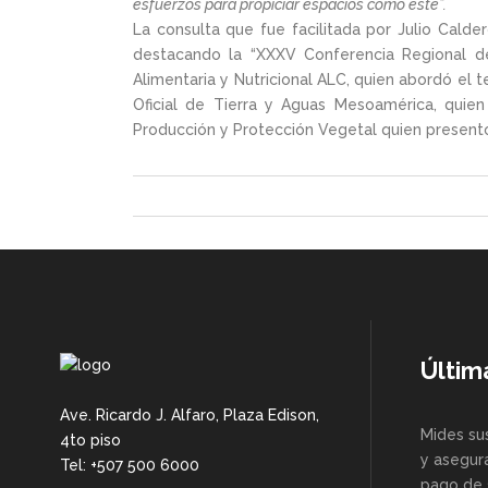
esfuerzos para propiciar espacios como este”.
La consulta que fue facilitada por Julio Cal
destacando la “XXXV Conferencia Regional de 
Alimentaria y Nutricional ALC, quien abordó el t
Oficial de Tierra y Aguas Mesoamérica, quien 
Producción y Protección Vegetal quien presentó l
Últim
Ave. Ricardo J. Alfaro, Plaza Edison,
Mides su
4to piso
y asegur
Tel: +507 500 6000
pago de 