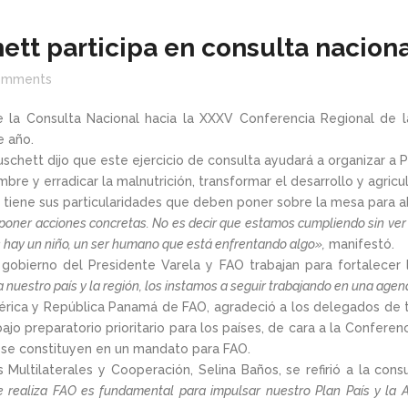
ett participa en consulta nacion
omments
e la Consulta Nacional hacia la XXXV Conferencia Regional de 
e año.
Muschett dijo que este ejercicio de consulta ayudará a organizar a
ambre y erradicar la malnutrición, transformar el desarrollo y agricul
s tiene sus particularidades que deben poner sobre la mesa para a
oner acciones concretas. No es decir que estamos cumpliendo sin ver l
as hay un niño, un ser humano que está enfrentando algo»,
manifestó.
gobierno del Presidente Varela y FAO trabajan para fortalecer 
 nuestro país y la región, los instamos a seguir trabajando en una agen
rica y República Panamá de FAO, agradeció a los delegados de to
jo preparatorio prioritario para los países, de cara a la Conferen
e se constituyen en un mandato para FAO.
s Multilaterales y Cooperación, Selina Baños, se refirió a la co
ue realiza FAO es fundamental para impulsar nuestro Plan País y la