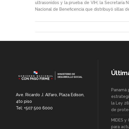
ultrasonidos y la prueba de VIH; la Secretaría
Nacional de Beneficencia que distribuyó sillas d
Últim
Panamá 
Ave. Ricardo J. Alfaro, Plaza Edison,
estrategi
4to piso
la Ley 2
Tel: +507 500 6000
de protec
MIDES y 
para actu