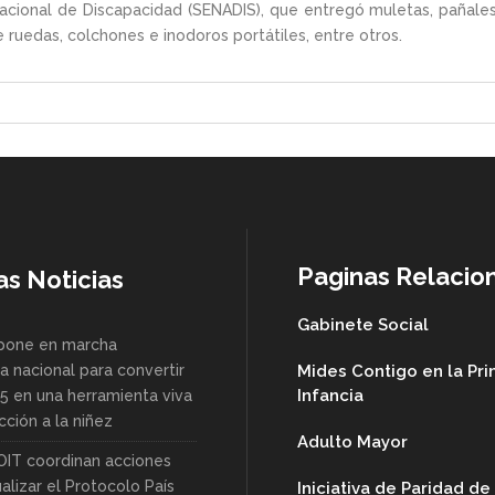
 Nacional de Discapacidad (SENADIS), que entregó muletas, pañale
e ruedas, colchones e inodoros portátiles, entre otros.
Paginas Relacio
as Noticias
Gabinete Social
pone en marcha
a nacional para convertir
Mides Contigo en la Pr
Infancia
85 en una herramienta viva
ción a la niñez
Adulto Mayor
OIT coordinan acciones
alizar el Protocolo País
Iniciativa de Paridad d