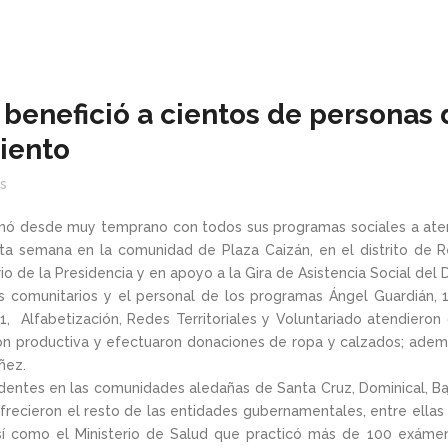
 benefició a cientos de personas
iento
s
 sumó desde muy temprano con todos sus programas sociales a ate
 semana en la comunidad de Plaza Caizán, en el distrito de Rena
rio de la Presidencia y en apoyo a la Gira de Asistencia Social de
es comunitarios y el personal de los programas Ángel Guardián,
11, Alfabetización, Redes Territoriales y Voluntariado atendieron 
ón productiva y efectuaron donaciones de ropa y calzados; además
ñez.
identes en las comunidades aledañas de Santa Cruz, Dominical, Ba
ofrecieron el resto de las entidades gubernamentales, entre ella
sí como el Ministerio de Salud que practicó más de 100 exámen