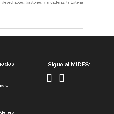
s desechables, bastones y andaderas; la Lotería
nadas
Sigue al MIDES:
imera
e Género