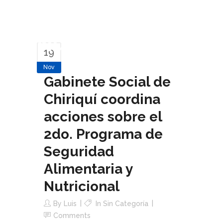
Alimentaria y
Nutricional
19
Nov
Gabinete Social de
Chiriquí coordina
acciones sobre el
2do. Programa de
Seguridad
Alimentaria y
Nutricional
By
Luis
In Sin Categoría
Comments