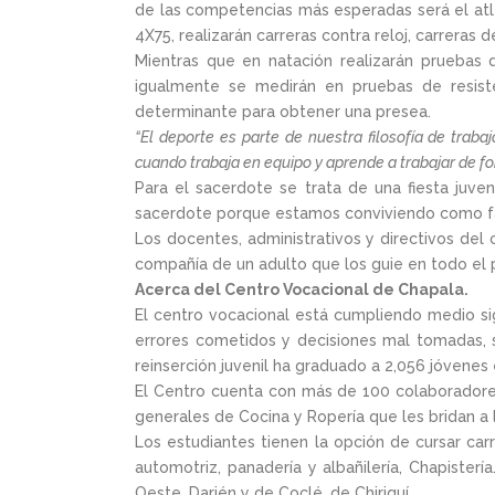
de las competencias más esperadas será el atle
4X75, realizarán carreras contra reloj, carreras
Mientras que en natación realizarán pruebas
igualmente se medirán en pruebas de resist
determinante para obtener una presea.
“El deporte es parte de nuestra filosofía de trab
cuando trabaja en equipo y aprende a trabajar de fo
Para el sacerdote se trata de una fiesta juve
sacerdote porque estamos conviviendo como fami
Los docentes, administrativos y directivos del 
compañía de un adulto que los guie en todo el 
Acerca del Centro Vocacional de Chapala.
El centro vocacional está cumpliendo medio si
errores cometidos y decisiones mal tomadas, se
reinserción juvenil ha graduado a 2,056 jóvenes
El Centro cuenta con más de 100 colaboradores 
generales de Cocina y Ropería que les bridan a 
Los estudiantes tienen la opción de cursar carre
automotriz, panadería y albañilería, Chapister
Oeste, Darién y de Coclé, de Chiriquí.