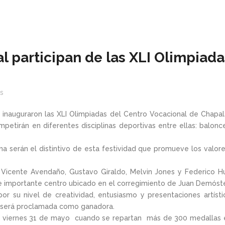
al participan de las XLI Olimpiad
s
e inauguraron las XLI Olimpiadas del Centro Vocacional de Chapa
tirán en diferentes disciplinas deportivas entre ellas: balonces
plina serán el distintivo de esta festividad que promueve los va
Vicente Avendaño, Gustavo Giraldo, Melvin Jones y Federico H
e importante centro ubicado en el corregimiento de Juan Demósten
r su nivel de creatividad, entusiasmo y presentaciones artíst
as será proclamada como ganadora.
 viernes 31 de mayo cuando se repartan más de 300 medallas ent