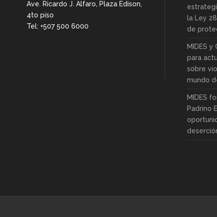
Ave. Ricardo J. Alfaro, Plaza Edison,
estrategi
4to piso
la Ley 2
Tel: +507 500 6000
de protec
MIDES y 
para actu
sobre vio
mundo de
MIDES fo
Padrino 
oportuni
deserció