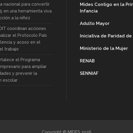
a nacional para convertir
Mides Contigo en la Pr
Infancia
85 en una herramienta viva
ción a la niñez
Adulto Mayor
OIT coordinan acciones
alizar el Protocolo País
Iniciativa de Paridad d
lencia y acoso en el
Ministerio de la Mujer
l trabajo
rtalece el Programa
RENAB
Empresario para ampliar
SENNIAF
dades y prevenir la
n escolar
Copyright © MIDES 2026