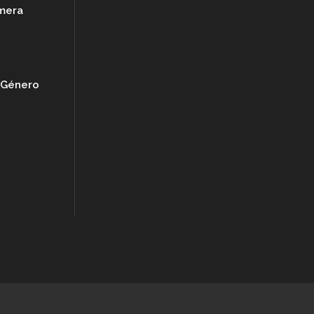
imera
e Género