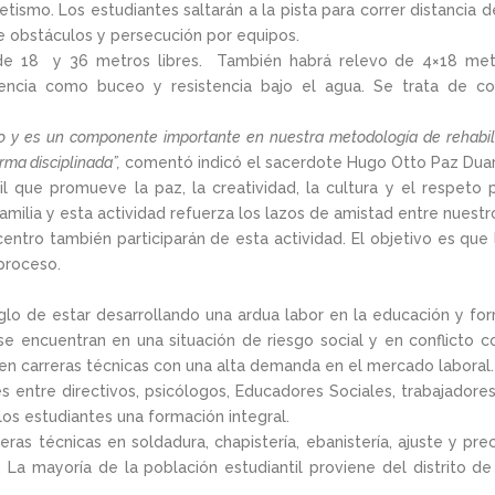
tismo. Los estudiantes saltarán a la pista para correr distancia 
 de obstáculos y persecución por equipos.
 de 18 y 36 metros libres. También habrá relevo de 4×18 met
encia como buceo y resistencia bajo el agua. Se trata de c
ajo y es un componente importante en nuestra metodología de rehabil
rma disciplinada”,
comentó indicó el sacerdote Hugo Otto Paz Duarte
nil que promueve la paz, la creatividad, la cultura y el respe
lia y esta actividad refuerza los lazos de amistad entre nuestr
centro también participarán de esta actividad. El objetivo es qu
proceso.
glo de estar desarrollando una ardua labor en la educación y for
 encuentran en una situación de riesgo social y en conflicto con
 en carreras técnicas con una alta demanda en el mercado laboral.
entre directivos, psicólogos, Educadores Sociales, trabajadores
los estudiantes una formación integral.
ras técnicas en soldadura, chapistería, ebanistería, ajuste y pre
ía. La mayoría de la población estudiantil proviene del distrit