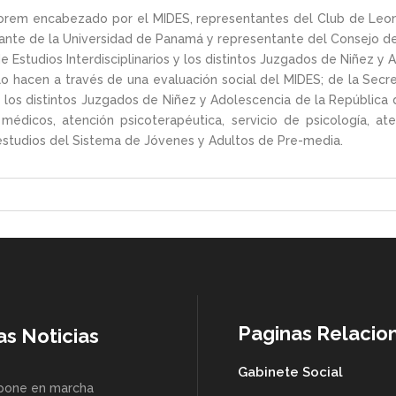
onorem encabezado por el MIDES, representantes del Club de Leo
ante de la Universidad de Panamá y representante del Consejo de
de Estudios Interdisciplinarios y los distintos Juzgados de Niñez y 
o hacen a través de una evaluación social del MIDES; de la Secre
 de los distintos Juzgados de Niñez y Adolescencia de la Repúblic
médicos, atención psicoterapéutica, servicio de psicología, aten
 estudios del Sistema de Jóvenes y Adultos de Pre-media.
Paginas Relacio
as Noticias
Gabinete Social
pone en marcha