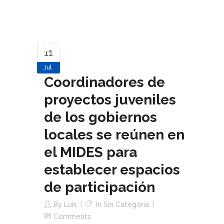
espacios de
participación
11
Jul
Coordinadores de
proyectos juveniles
de los gobiernos
locales se reúnen en
el MIDES para
establecer espacios
de participación
By
Luis
In Sin Categoría
Comments