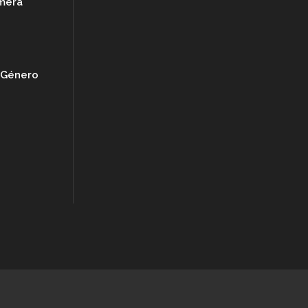
imera
e Género