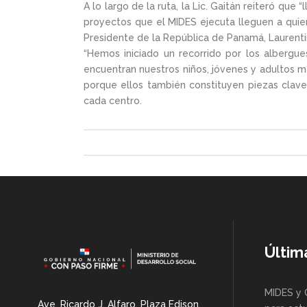
A lo largo de la ruta, la Lic. Gaitán reiteró qu
proyectos que el MIDES ejecuta lleguen a quien
Presidente de la República de Panamá, Laurenti
“Hemos iniciado un recorrido por los albergue
encuentran nuestros niños, jóvenes y adultos ma
porque ellos también constituyen piezas claves
cada centro.
Últim
MIDES y 
Ave. Ricardo J. Alfaro, Plaza Edison,