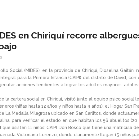
DES en Chiriquí recorre albergue
bajo
s
llo Social (MIDES), en la provincia de Chiriquí, Dioselina Gaitán
tegral para la Primera Infancia (CAIPI) del distrito de David, co
 ejecutar acciones tendientes a lograr los adultos mayores, adol
e la cartera social en Chiriquí, visitó junto al equipo psico social
neros (niñas hasta 12 años y niños hasta 9 años); el Hogar San Fr
de La Medalla Milagrosa ubicado en San Carlitos, donde actualment
lina, para verificar el estado en que habitan los 56 abuelitos (20
al que asisten 11 niños; CAIPI Don Bosco que tiene una matrícula d
barriada Victoriano Lorenzo, donde diariamente llegan 15 niños par