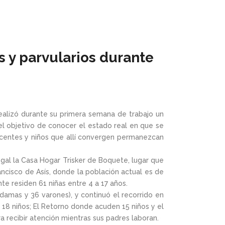
s y parvularios durante
, realizó durante su primera semana de trabajo un
n el objetivo de conocer el estado real en que se
escentes y niños que allí convergen permanezcan
 legal la Casa Hogar Trisker de Boquete, lugar que
ancisco de Asís, donde la población actual es de
e residen 61 niñas entre 4 a 17 años.
 damas y 36 varones), y continuó el recorrido en
e 18 niños; El Retorno donde acuden 15 niños y el
a recibir atención mientras sus padres laboran.