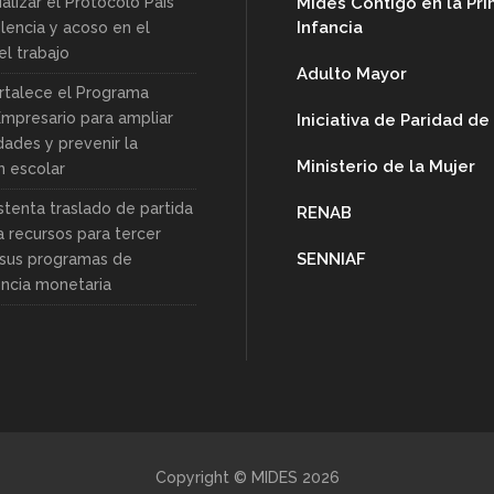
alizar el Protocolo País
Mides Contigo en la Pr
Infancia
lencia y acoso en el
l trabajo
Adulto Mayor
rtalece el Programa
Empresario para ampliar
Iniciativa de Paridad d
dades y prevenir la
Ministerio de la Mujer
n escolar
stenta traslado de partida
RENAB
a recursos para tercer
SENNIAF
sus programas de
encia monetaria
Copyright © MIDES 2026