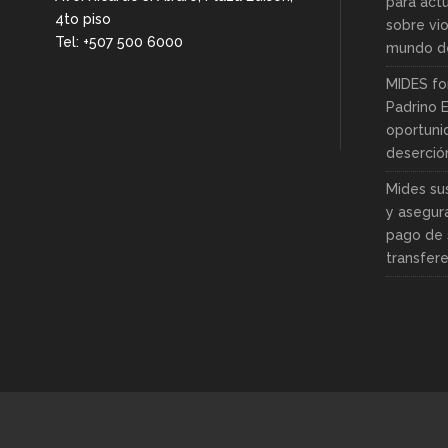
para actu
4to piso
sobre vio
Tel: +507 500 6000
mundo de
MIDES fo
Padrino 
oportuni
deserció
Mides su
y asegur
pago de 
transfer