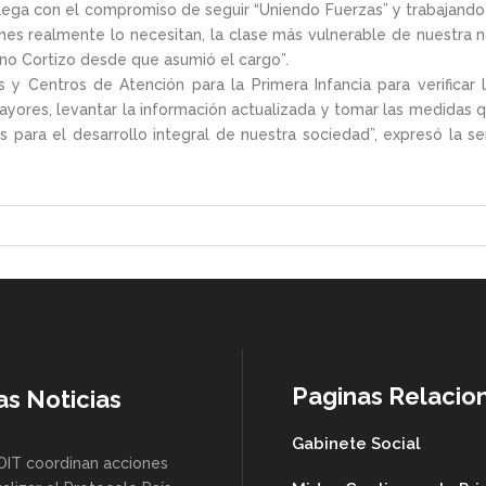
e “llega con el compromiso de seguir “Uniendo Fuerzas” y trabajan
es realmente lo necesitan, la clase más vulnerable de nuestra na
no Cortizo desde que asumió el cargo”.
s y Centros de Atención para la Primera Infancia para verificar 
yores, levantar la información actualizada y tomar las medidas q
 para el desarrollo integral de nuestra sociedad”, expresó la se
Paginas Relacio
as Noticias
Gabinete Social
OIT coordinan acciones