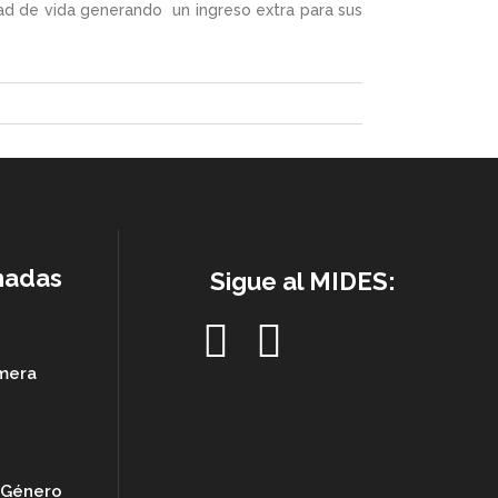
dad de vida generando un ingreso extra para sus
nadas
Sigue al MIDES:
imera
e Género