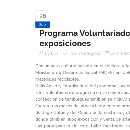
26
Sep
Programa Voluntariado 
exposiciones
By
Luis
In Sin Categoría
Comment
Con un acto cultural basado en el folclore y la
Ministerio de Desarrollo Social (MIDES) en Co
materiales reciclables.
Delis Aguirre, coordinadora del programa Juven
a los voluntarios de programa en su mayoría jóv
confección de tembleques también se incluyó a
Fueron tres meses de intensa labor en que prom
del lago Gatún y del Guabo en la costa abajo; 
donde también hubo exposición y venta de arte
Las participantes de este taller mostraron s