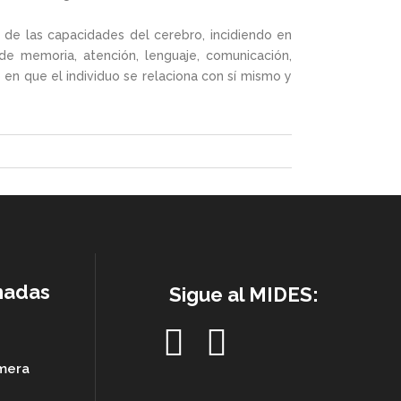
a de las capacidades del cerebro, incidiendo en
 de memoria, atención, lenguaje, comunicación,
en que el individuo se relaciona con sí mismo y
nadas
Sigue al MIDES:
imera