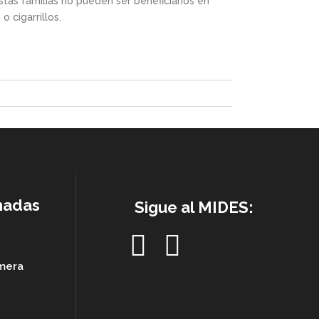
tas familias no pueden ser beneficiarios en
 cigarrillos.
nadas
Sigue al MIDES:
imera