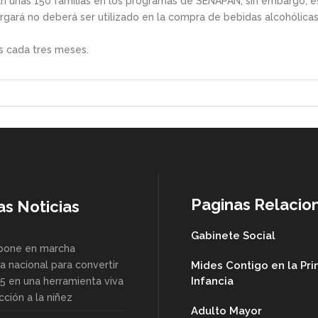
án unas 150 familias en los programas de SENAPAN, sin embargo, es
gará no deberá ser utilizado en la compra de bebidas alcohólicas o
as cada tres meses.
Paginas Relacio
as Noticias
Gabinete Social
pone en marcha
a nacional para convertir
Mides Contigo en la Pr
Infancia
85 en una herramienta viva
ción a la niñez
Adulto Mayor