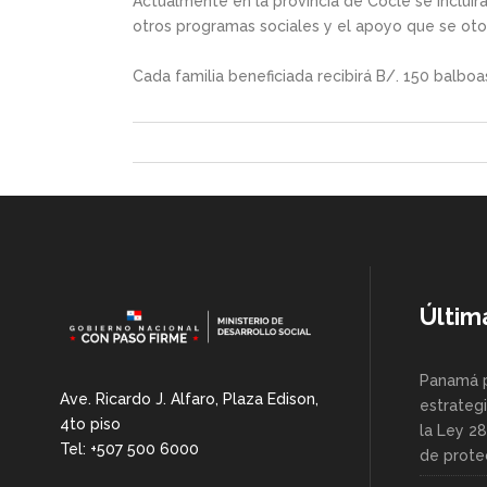
Actualmente en la provincia de Coclé se incluir
otros programas sociales y el apoyo que se otor
Cada familia beneficiada recibirá B/. 150 balbo
Últim
Panamá 
Ave. Ricardo J. Alfaro, Plaza Edison,
estrategi
4to piso
la Ley 2
Tel: +507 500 6000
de protec