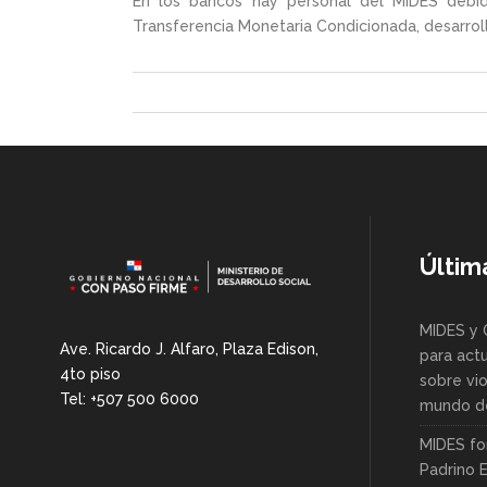
En los bancos hay personal del MIDES debid
Transferencia Monetaria Condicionada, desarro
Últim
MIDES y 
Ave. Ricardo J. Alfaro, Plaza Edison,
para actu
4to piso
sobre vio
Tel: +507 500 6000
mundo de
MIDES fo
Padrino 