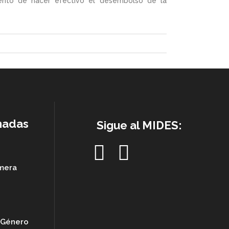
mento de hacer efectivo el desembolso de la
nadas
Sigue al MIDES:
imera
e Género