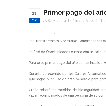
Primer pago del añ
11
Mar
By
Mides_ai
In
120 A Los 65
,
Not
Las Transferencias Monetarias Condicionadas de
La Red de Oportunidades cuenta con un total de
Para este primer pago del año se han incluido 7
Durante el recorrido por los Cajeros Automáticos
que hagan buen uso de este beneficio para garan
Ureña reiteró las medidas de bioseguridad que
vayan acompañados de una persona de su confi