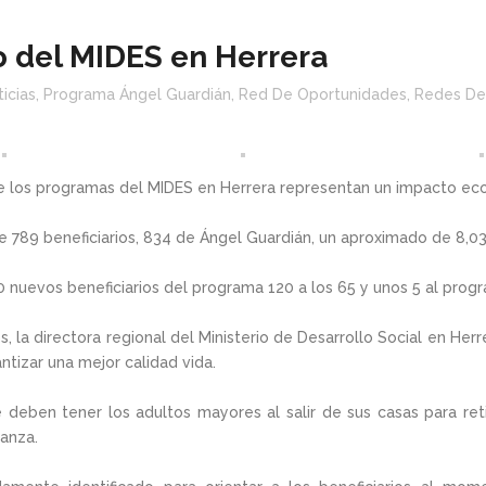
o del MIDES en Herrera
icias
,
Programa Ángel Guardián
,
Red De Oportunidades
,
Redes De 
 los programas del MIDES en Herrera representan un impacto econó
 789 beneficiarios, 834 de Ángel Guardián, un aproximado de 8,0
0 nuevos beneficiarios del programa 120 a los 65 y unos 5 al prog
, la directora regional del Ministerio de Desarrollo Social en Herr
tizar una mejor calidad vida.
 deben tener los adultos mayores al salir de sus casas para reti
anza.