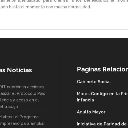
amente identificado para orientar a los beneficiarios al mo
llado hasta el momento con mucha normalidad.
Paginas Relacio
as Noticias
Gabinete Social
OIT coordinan acciones
alizar el Protocolo País
Mides Contigo en la Pr
Infancia
lencia y acoso en el
l trabajo
Adulto Mayor
rtalece el Programa
Empresario para ampliar
Iniciativa de Paridad d