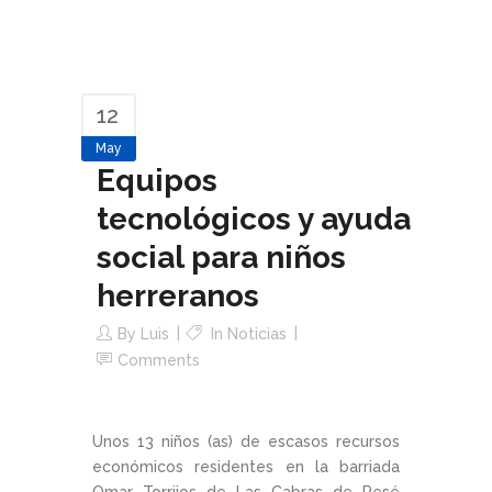
12
May
Equipos
tecnológicos y ayuda
social para niños
herreranos
By
Luis
In
Noticias
Comments
Unos 13 niños (as) de escasos recursos
económicos residentes en la barriada