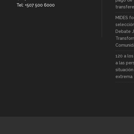
pago de 
Tel: +507 500 6000
transfer
MIDES fo
selecció
Debate J
Transfor
Comunid
120 a lo
a las pe
situació
extrema