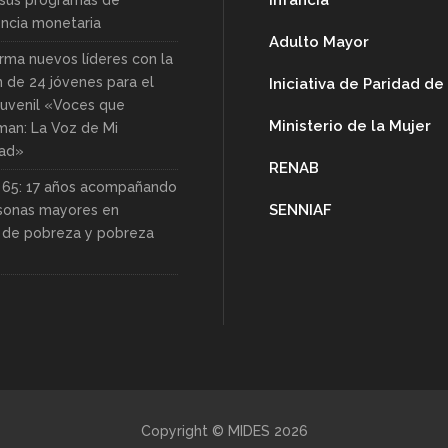
Infancia
sus programas de
encia monetaria
Adulto Mayor
rma nuevos líderes con la
n de 24 jóvenes para el
Iniciativa de Paridad d
uvenil «Voces que
Ministerio de la Mujer
man: La Voz de Mi
ad»
RENAB
s 65: 17 años acompañando
SENNIAF
rsonas mayores en
n de pobreza y pobreza
Copyright © MIDES 2026