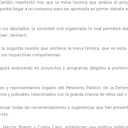
 Castillo, manifestó hoy que la mesa técnica que analiza el proy
odrá llegar a un consenso para ser aprobada en primer debate en 
s diputados, la sociedad civil organizada lo cual permitirá el
país”, destacó.
n la segunda reunión que sostiene la mesa técnica, que en esta
de sus respectivas competencias.
eguirá avanzando en proyectos y programas dirigidos a promover 
ces y representantes legales del Ministerio Público, de la Defen
os y judiciales, relacionados con la guarda crianza de niños (as) y
cuar todas las recomendaciones y sugerencias que han presentad
 ley.
os, Héctor Brands y Corina Cano, establecen una política públic