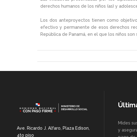
derechos humanos de los niños (as) y adolesce
Los dos anteproyectos tienen como objetivo re
efectivo y permanente de esos derechos recon
República de Panamá, en el que los niños son 
Últim
Mides su
Ave. Ricardo J. Alfaro, Plaza Edison,
y asegur
4to piso