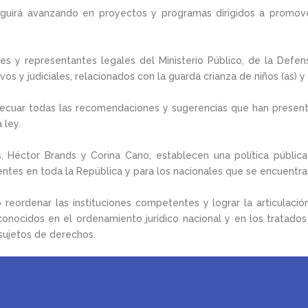
eguirá avanzando en proyectos y programas dirigidos a promover 
ces y representantes legales del Ministerio Público, de la Defen
os y judiciales, relacionados con la guarda crianza de niños (as) y
cuar todas las recomendaciones y sugerencias que han presentad
 ley.
os, Héctor Brands y Corina Cano, establecen una política públic
ntes en toda la República y para los nacionales que se encuentran
ordenar las instituciones competentes y lograr la articulación 
ocidos en el ordenamiento jurídico nacional y en los tratados y
sujetos de derechos.