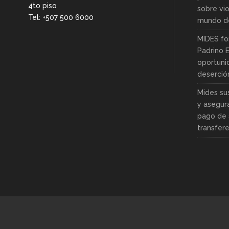
4to piso
sobre vio
Tel: +507 500 6000
mundo de
MIDES fo
Padrino 
oportuni
deserció
Mides su
y asegur
pago de 
transfer