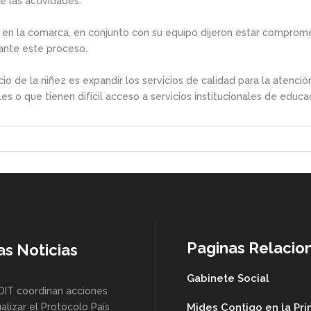
 las actividades.
en la comarca, en conjunto con su equipo dijeron estar compromet
ante este proceso.
 de la niñez es expandir los servicios de calidad para la atención a
es o que tienen difícil acceso a servicios institucionales de educac
Paginas Relacio
as Noticias
Gabinete Social
OIT coordinan acciones
alizar el Protocolo País
Mides Contigo en la Pr