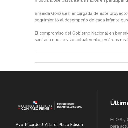
mostrándose bastante animados en participar de
Briseida González, encargada de este proyecto 
seguimiento al desempeño de cada infante dur
El compromiso del Gobierno Nacional en beneficio
sanitaria que se vive actualmente, en áreas rural
Últim
MIDES y 
Ave. Ricardo J. Alfaro, Plaza Edison,
para actu