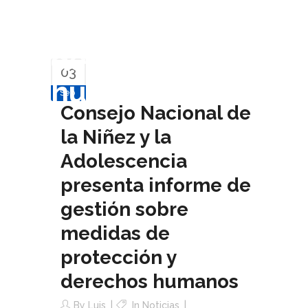
protección y
derechos
03
humanos
Sep
Consejo Nacional de
la Niñez y la
Adolescencia
presenta informe de
gestión sobre
medidas de
protección y
derechos humanos
By
Luis
In
Noticias