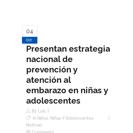
04
Oct
Presentan estrategia
nacional de
prevención y
atención al
embarazo en niñas y
adolescentes
By
Luis
In
Niños, Niñas Y Adolescentes
,
Noticias
Comments