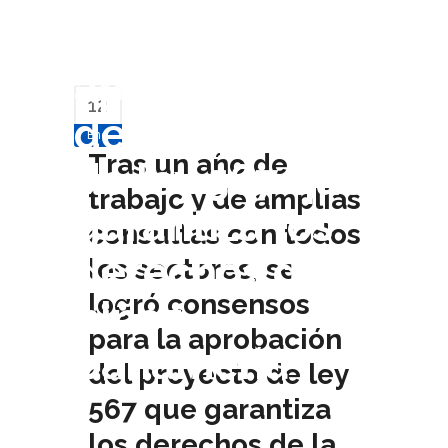
para la
aprobación
12
del proyecto
Ene
Tras un año de
de ley 567 que
trabajo y de amplias
garantiza los
consultas con todos
derechos de la
los sectores, se
logró consensos
niñez
para la aprobación
panameña
del proyecto de ley
567 que garantiza
los derechos de la