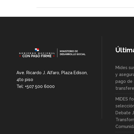
Últim
Mides su
Ave. Ricardo J. Alfaro, Plaza Edison,
y asegur
4to piso
pago de 
Tel: +507 500 6000
transfer
MIDES fo
selecció
Debate J
Transfor
Comunid