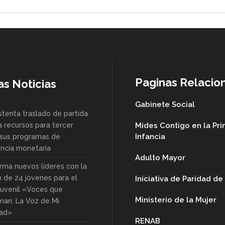
Paginas Relacio
as Noticias
Gabinete Social
stenta traslado de partida
a recursos para tercer
Mides Contigo en la Pr
Infancia
sus programas de
encia monetaria
Adulto Mayor
rma nuevos líderes con la
n de 24 jóvenes para el
Iniciativa de Paridad d
uvenil «Voces que
Ministerio de la Mujer
man: La Voz de Mi
ad»
RENAB