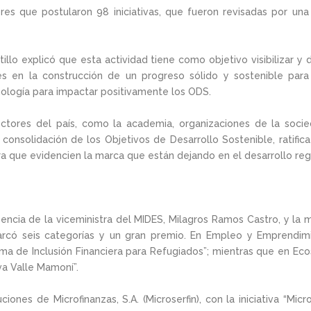
ores que postularon 98 iniciativas, que fueron revisadas por un
tillo explicó que esta actividad tiene como objetivo visibilizar y
s en la construcción de un progreso sólido y sostenible para 
cnología para impactar positivamente los ODS.
tores del país, como la academia, organizaciones de la socied
consolidación de los Objetivos de Desarrollo Sostenible, ratific
ara que evidencien la marca que están dejando en el desarrollo reg
encia de la viceministra del MIDES, Milagros Ramos Castro, y la
abarcó seis categorías y un gran premio. En Empleo y Emprendi
grama de Inclusión Financiera para Refugiados”; mientras que en E
va Valle Mamoní”.
ciones de Microfinanzas, S.A. (Microserfin), con la iniciativa “Mi