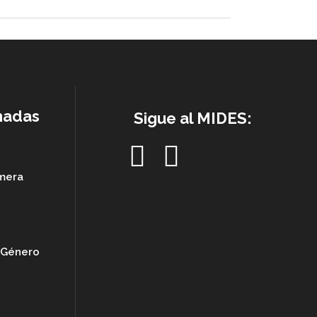
nadas
Sigue al MIDES:
imera
e Género