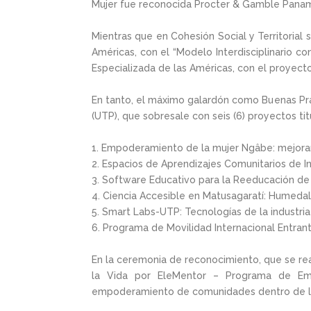
Mujer fue reconocida Procter & Gamble Panam
Mientras que en Cohesión Social y Territorial 
Américas, con el “Modelo Interdisciplinario c
Especializada de las Américas, con el proyecto
En tanto, el máximo galardón como Buenas Prá
(UTP), que sobresale con seis (6) proyectos tit
Empoderamiento de la mujer Ngâbe: mejora
Espacios de Aprendizajes Comunitarios de I
Software Educativo para la Reeducación de la
Ciencia Accesible en Matusagaratí: Humedal 
Smart Labs-UTP: Tecnologías de la industria
Programa de Movilidad Internacional Entrant
En la ceremonia de reconocimiento, que se rea
la Vida por EleMentor – Programa de Emp
empoderamiento de comunidades dentro de la 