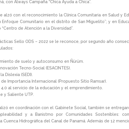
á, con Always Campaña “Chica Ayuda a Chica”.
se alzó con el reconocimiento la Clínica Comunitaria en Salud y E
on Enfoque Comunitario en el distrito de San Miguelito”; y en Educ
 “Centro de Atención a la Diversidad”.
cticas Sello ODS – 2022 se le reconoce, por segundo año consec
ulados:
miento de suelo y autoconsumo en Ñürüm.
nnovación Tecno-Social (ESACINTES).
 Dislexia (SEDI).
de Importancia Internacional (Propuesto Sitio Ramsar).
 4.0 al servicio de la educación y el emprendimiento.
e y Saliente UTP.
lizó en coordinación con el Gabinete Social, también se entregaron
leabilidad y a Banistmo por Comunidades Sostenibles: cons
Cuenca Hidrográfica del Canal de Panamá. Además de 12 mencion