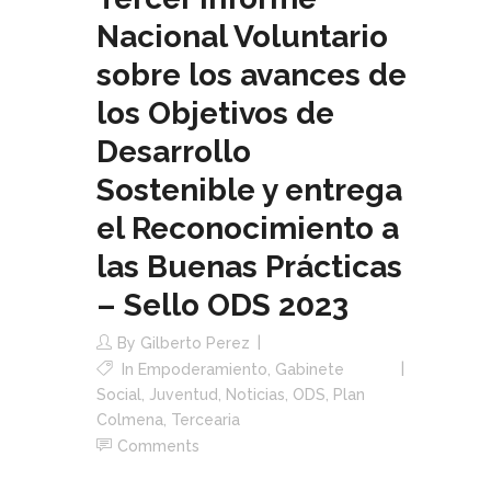
Nacional Voluntario
sobre los avances de
los Objetivos de
Desarrollo
Sostenible y entrega
el Reconocimiento a
las Buenas Prácticas
– Sello ODS 2023
By
Gilberto Perez
In
Empoderamiento
,
Gabinete
Social
,
Juventud
,
Noticias
,
ODS
,
Plan
Colmena
,
Tercearia
Comments