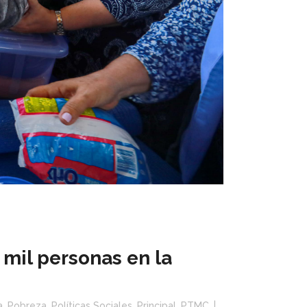
 mil personas en la
a
,
Pobreza
,
Políticas Sociales
,
Principal
,
PTMC