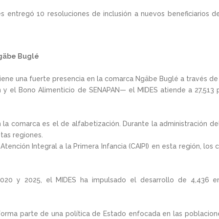
les entregó 10 resoluciones de inclusión a nuevos beneficiarios
Ngäbe Buglé
ntiene una fuerte presencia en la comarca Ngäbe Buglé a través 
n y el Bono Alimenticio de SENAPAN— el MIDES atiende a 27,513 p
a comarca es el de alfabetización. Durante la administración del
tas regiones.
tención Integral a la Primera Infancia (CAIPI) en esta región, lo
 2020 y 2025, el MIDES ha impulsado el desarrollo de 4,436 
 forma parte de una política de Estado enfocada en las poblacione