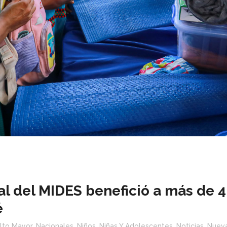
l del MIDES benefició a más de 4
é
lto Mayor
,
Nacionales
,
Niños, Niñas Y Adolescentes
,
Noticias
,
Nuev