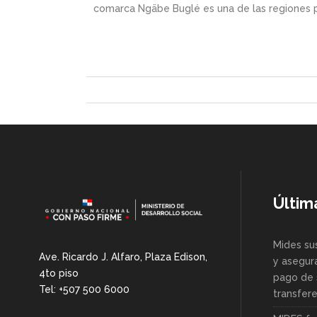
comarca Ngäbe Buglé es una de las regiones prio
Últim
Mides su
Ave. Ricardo J. Alfaro, Plaza Edison,
y asegur
4to piso
pago de 
Tel: +507 500 6000
transfer