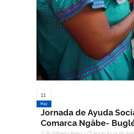
11
May
Jornada de Ayuda Socia
Comarca Ngäbe- Bugl
By
Gilberto Perez
In
120 A Los 65
,
Adu