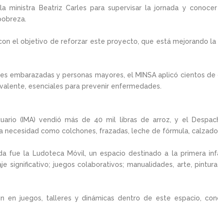
a ministra Beatriz Carles para supervisar la jornada y conoc
pobreza.
con el objetivo de reforzar este proyecto, que está mejorando l
eres embarazadas y personas mayores, el MINSA aplicó cientos de 
avalente, esenciales para prevenir enfermedades.
cuario (IMA) vendió más de 40 mil libras de arroz, y el Desp
a necesidad como colchones, frazadas, leche de fórmula, calzado
da fue la Ludoteca Móvil, un espacio destinado a la primera inf
je significativo; juegos colaborativos; manualidades, arte, pintu
n en juegos, talleres y dinámicas dentro de este espacio, c