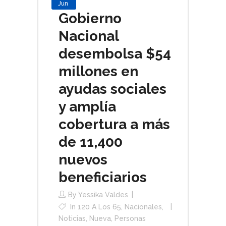
Jun
Gobierno
Nacional
desembolsa $54
millones en
ayudas sociales
y amplía
cobertura a más
de 11,400
nuevos
beneficiarios
By
Yessika Valdes
In
120 A Los 65
,
Nacionales
,
Noticias
,
Nueva
,
Personas