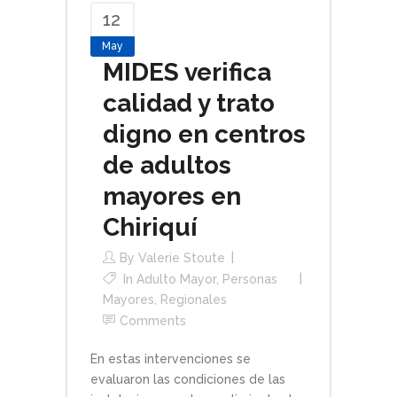
12
May
MIDES verifica
calidad y trato
digno en centros
de adultos
mayores en
Chiriquí
By
Valerie Stoute
In
Adulto Mayor
,
Personas
Mayores
,
Regionales
Comments
En estas intervenciones se
evaluaron las condiciones de las