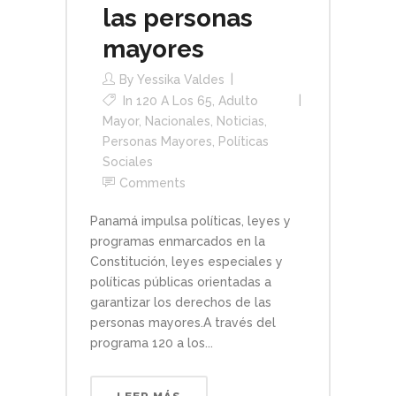
las personas
mayores
By
Yessika Valdes
In
120 A Los 65
,
Adulto
Mayor
,
Nacionales
,
Noticias
,
Personas Mayores
,
Políticas
Sociales
Comments
Panamá impulsa políticas, leyes y
programas enmarcados en la
Constitución, leyes especiales y
políticas públicas orientadas a
garantizar los derechos de las
personas mayores.A través del
programa 120 a los...