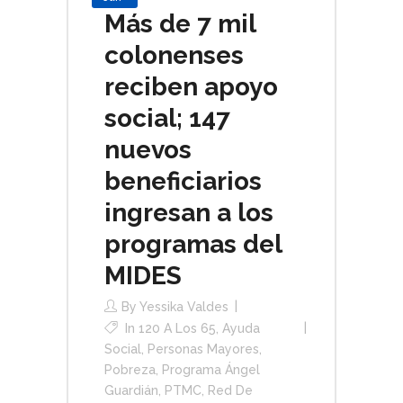
Más de 7 mil
colonenses
reciben apoyo
social; 147
nuevos
beneficiarios
ingresan a los
programas del
MIDES
By
Yessika Valdes
In
120 A Los 65
,
Ayuda
Social
,
Personas Mayores
,
Pobreza
,
Programa Ángel
Guardián
,
PTMC
,
Red De