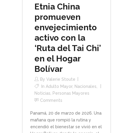
Etnia China
promueven
envejecimiento
activo con la
‘Ruta del Tai Chi’
en el Hogar
Bolívar
By
Valerie Stoute
In
Adulto Mayor
,
Nacionales
,
Noticias
,
Personas Mayores
Comments
Panamá, 20 de marzo de 2026. Una
mañana que rompió la rutina y
encendió el bienestar se vivió en el