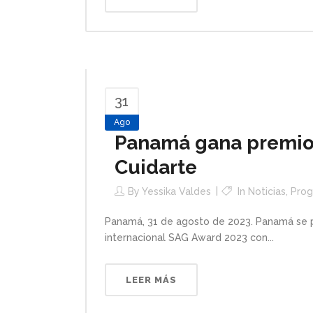
31
Ago
Panamá gana premio 
Cuidarte
By
Yessika Valdes
In
Noticias
,
Prog
Panamá, 31 de agosto de 2023. Panamá se pu
internacional SAG Award 2023 con...
LEER MÁS