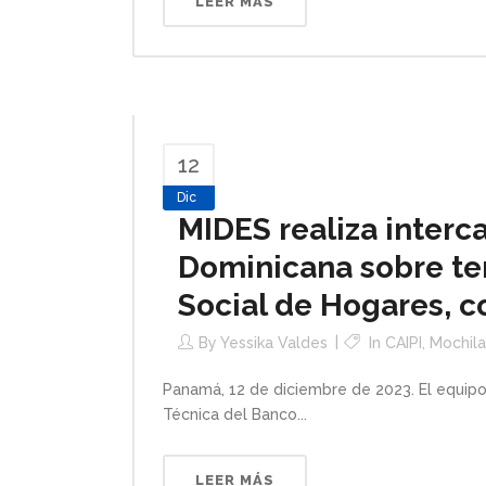
LEER MÁS
12
Dic
MIDES realiza interc
Dominicana sobre tem
Social de Hogares, c
By
Yessika Valdes
In
CAIPI
,
Mochila
Panamá, 12 de diciembre de 2023. El equipo 
Técnica del Banco...
LEER MÁS