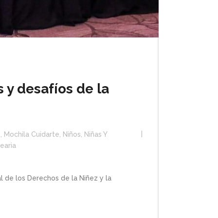
s y desafíos de la
s
,
Mochila Cuidarte
,
Niños, Niñas Y
earia
 de los Derechos de la Niñez y la