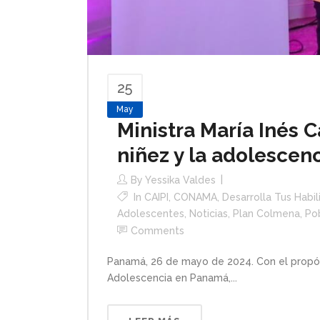
25
May
Ministra María Inés C
niñez y la adolesce
By
Yessika Valdes
In
CAIPI
,
CONAMA
,
Desarrolla Tus Habi
Adolescentes
,
Noticias
,
Plan Colmena
,
Po
Comments
Panamá, 26 de mayo de 2024. Con el propósi
Adolescencia en Panamá,...