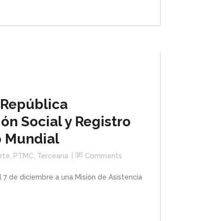
 República
ón Social y Registro
o Mundial
rte
,
PTMC
,
Tercearia
Comments
l 7 de diciembre a una Misión de Asistencia