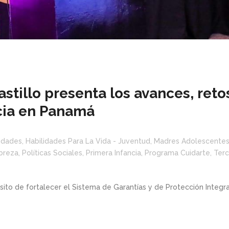
astillo presenta los avances, reto
ncia en Panamá
lidades
,
Habilidades Para La Vida - Juventud
,
Madres Adolescente
breza
,
Políticas Sociales
,
Primera Infancia
,
Programa Cuidarte
,
Terc
to de fortalecer el Sistema de Garantías y de Protección Integral