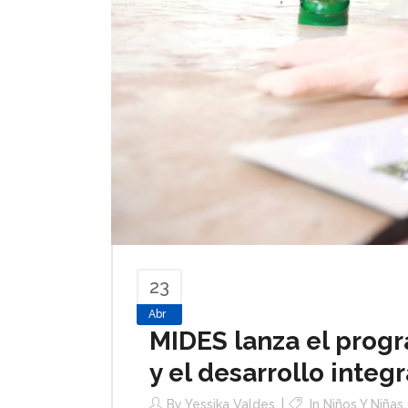
23
Abr
MIDES lanza el progr
y el desarrollo integ
By
Yessika Valdes
In
Niños Y Niñas