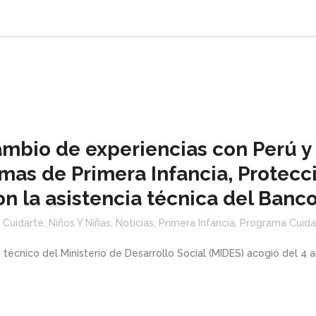
ambio de experiencias con Perú y
as de Primera Infancia, Protecci
on la asistencia técnica del Banc
 Cuidarte
,
Niños Y Niñas
,
Noticias
,
Primera Infancia
,
Programa Cuida
técnico del Ministerio de Desarrollo Social (MIDES) acogió del 4 a