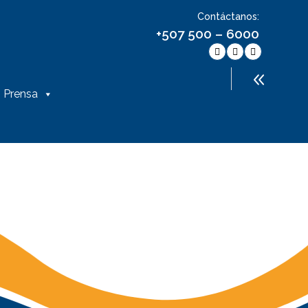
Contáctanos:
+507 500 – 6000
Contáctatenos
OVINCIAL
507+500-6000 / 507+500-
Prensa
6087