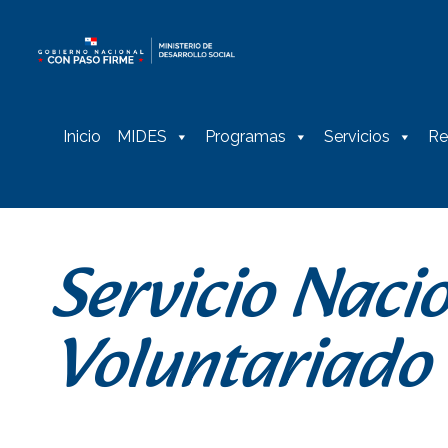
INICIO
Inicio
MIDES
Programas
Servicios
Re
Servicio Naci
Voluntariado