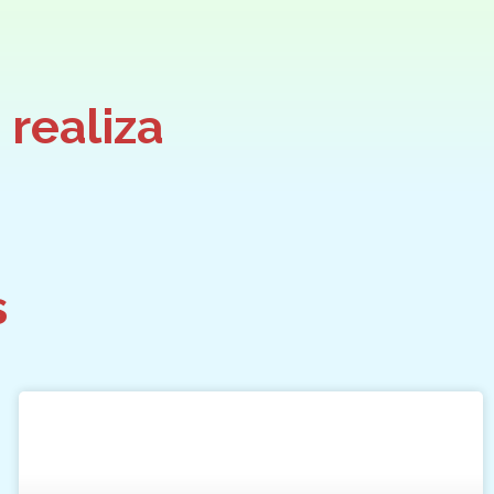
 realiza
s